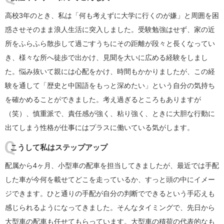
高校3年のとき、私は「何も考えずに大学に行くのが嫌」と周囲を困
惑させそのまま浪人生活に突入しました。受験勉強はせず、家の近
所をふらふら散歩して過ごすうちにその距離が段々と長くなってい
き、様々な所へ徒歩で出かけ、見聞を大いに広める経験をしまし
た。悩み抜いて親には心配をかけ、時間もかかりましたが、この経
験を通して「歴史と中国語をもっと深めたい」という自分の気持ち
を確かめることができました。考え過ぎるところもありますが
（笑）、慎重派で、責任感が強く、粘り強く、ときに大胆な行動に
出てしまう性格が仕事にはプラスに働いている気がします。
こうして私はステップアップ
配属から4ヶ月、小型車の配車を担当してきましたが、最近では手配
した車が今何を載せてどこを走っているか、すっと頭の中にイメー
ジできます。ひと通りの手配が自分の判断でできるという手応えも
感じられるようになってきました。そんなタイミングで、先日から
大型車の配車も任せてもらっています。大型車の積荷の代表的なも